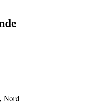
ende
t, Nord