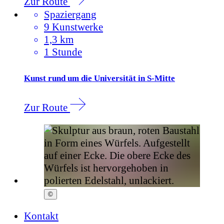
Zur Route
Spaziergang
9 Kunstwerke
1,3 km
1 Stunde
Kunst rund um die Universität in S-Mitte
Zur Route
©
Kontakt