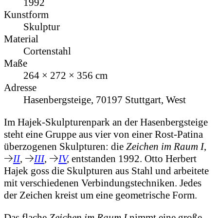
1992
Kunstform
Skulptur
Material
Cortenstahl
Maße
264 × 272 × 356 cm
Adresse
Hasenbergsteige, 70197 Stuttgart, West
Im Hajek-Skulpturenpark an der Hasenbergsteige
steht eine Gruppe aus vier von einer Rost-Patina
überzogenen Skulpturen: die
Zeichen im Raum I
,
II
,
III
,
IV
,
entstanden 1992.
Otto Herbert
Hajek goss die Skulpturen aus Stahl und arbeitete
mit verschiedenen Verbindungstechniken. Jedes
der Zeichen kreist um eine geometrische Form.
Das flache
Zeichen im Raum I
nimmt eine große